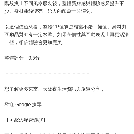
階段換上不同風格服裝後，整體新鮮感與體驗感又提升不
少。身材曲線漂亮，給人的印象十分深刻。
以這個價位來看，整體CP值算是相當不錯，顏值、身材與
互動品質都有一定水準。如果在個性與互動表現上再更活潑
一些，相信體驗會更加完美。
整體評分：9.5分
－－－－－－－－－－－－－－－－－－
想了解更多東京、大阪夜生活資訊與旅遊分享，
歡迎 Google 搜尋：
【可馨の秘密遊び】