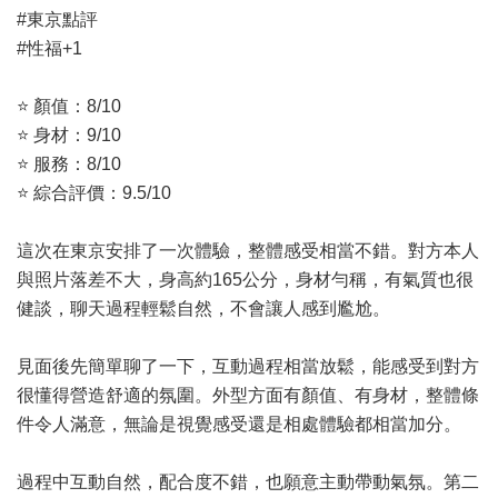
#東京點評
#性福+1
⭐ 顏值：8/10
⭐ 身材：9/10
⭐ 服務：8/10
⭐ 綜合評價：9.5/10
這次在東京安排了一次體驗，整體感受相當不錯。對方本人
與照片落差不大，身高約165公分，身材勻稱，有氣質也很
健談，聊天過程輕鬆自然，不會讓人感到尷尬。
見面後先簡單聊了一下，互動過程相當放鬆，能感受到對方
很懂得營造舒適的氛圍。外型方面有顏值、有身材，整體條
件令人滿意，無論是視覺感受還是相處體驗都相當加分。
過程中互動自然，配合度不錯，也願意主動帶動氣氛。第二