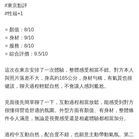
#東京點評
#性福+1
⭐ 顏值：8/10
⭐ 身材：9/10
⭐ 服務：8/10
⭐ 綜合評價：9.5/10
這次在東京安排了一次體驗，整體感受相當不錯。對方本人
與照片落差不大，身高約165公分，身材勻稱，有氣質也很
健談，聊天過程輕鬆自然，不會讓人感到尷尬。
見面後先簡單聊了一下，互動過程相當放鬆，能感受到對方
很懂得營造舒適的氛圍。外型方面有顏值、有身材，整體條
件令人滿意，無論是視覺感受還是相處體驗都相當加分。
過程中互動自然，配合度不錯，也願意主動帶動氣氛。第二