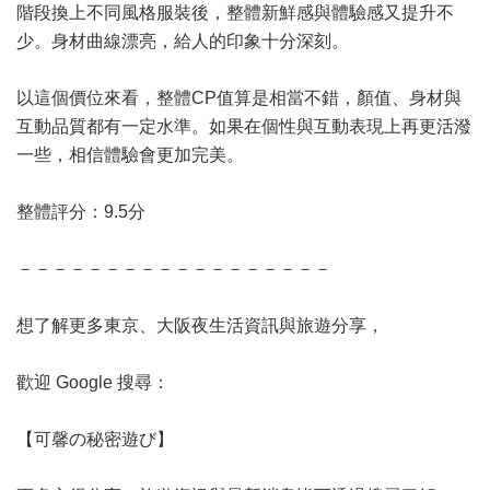
階段換上不同風格服裝後，整體新鮮感與體驗感又提升不
少。身材曲線漂亮，給人的印象十分深刻。
以這個價位來看，整體CP值算是相當不錯，顏值、身材與
互動品質都有一定水準。如果在個性與互動表現上再更活潑
一些，相信體驗會更加完美。
整體評分：9.5分
－－－－－－－－－－－－－－－－－－
想了解更多東京、大阪夜生活資訊與旅遊分享，
歡迎 Google 搜尋：
【可馨の秘密遊び】